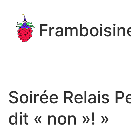
Aller
au
contenu
Framboisin
Soirée Relais P
dit « non »! »