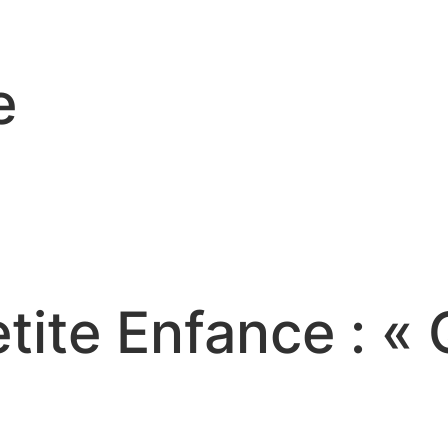
e
etite Enfance : «